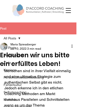
Post
All Posts
Maria Spiessberger
All Posts
Jul 10, 2022
3 min read
Erlauben wir uns bitte
Veränderung
ein erfülltes Leben!
Ziele
Karriere
Menschen sind in ihrer Vielfalt einmalig 
und eine ultimative Strategie zum 
Persönlichkeitsentwicklung
authentischen Selbst gibt es nicht. 
Fehlerkultur
Jedoch erkenne ich in den etlichen 
Selbstcoaching
Coaching Methoden am Markt 
durchaus Parallelen und Schnittstellen 
Methode
wenn es um das Thema 