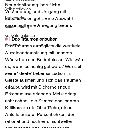
Selbstwirksamkeit
Neuorientierung, berufliche 
Selbstreflexion
Veränderung und Umgang mit 
Authentizität
Lebenszielen geht. Eine Auswahl 
dieser soll eine Anregung bieten:
Selbstfindung
work-life balance
#1
 Das Träumen erlauben
Resilienz
Das Träumen ermöglicht die wertfreie 
Auseinandersetzung mit unseren 
Wünschen und Bedürfnissen. Wie wäre 
es, wenn es richtig gut wäre? Wer sich 
seine ‘ideale’ Lebenssituation im 
Geiste ausmalt und sich das Träumen 
erlaubt, wird mit Sicherheit neue 
Erkenntnisse erlangen. Meist dringt 
sehr schnell die Stimme des inneren 
Kritikers an die Oberfläche, eines 
Anteils unserer Persönlichkeit, der 
rational und nüchtern, nicht selten 