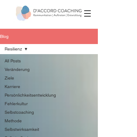
Blog
Resilienz
All Posts
Veränderung
Ziele
Karriere
Persönlichkeitsentwicklung
Fehlerkultur
Selbstcoaching
Methode
Selbstwirksamkeit