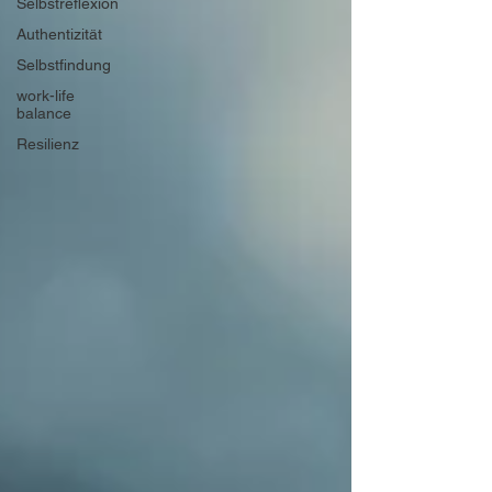
Selbstreflexion
Authentizität
Selbstfindung
work-life
balance
Resilienz