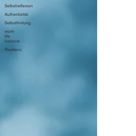
Selbstreflexion
Authentizität
Selbstfindung
work-
life
balance
Resilienz