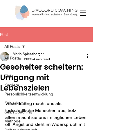
Post
All Posts
Maria Spiessberger
All Posts
Jul 10, 2022
4 min read
Gescheiter scheitern:
Veränderung
Umgang mit
Ziele
Lebenszielen
Karriere
Persönlichkeitsentwicklung
Fehlerkultur
Veränderung macht uns als 
fortschrittliche Menschen aus, trotz 
Selbstcoaching
allem macht sie uns im täglichen Leben 
Methode
oft  Angst und steht im Widerspruch mit 