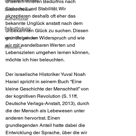
Selbstwirksamkeit
unserem inneren Bedürfnis nach 
Sicherheit und Stabilität. Wir 
Selbstreflexion
akzeptieren deshalb oft eher das 
Authentizität
bekannte Unglück anstatt nach dem 
Selbstfindung
unbekannten Glück zu suchen. Diesen 
grundlegenden Widerspruch und wie 
work-life balance
wir mit wandelbaren Werten und 
Resilienz
Lebenszielen umgehen lernen können, 
möchte ich hier beleuchten.
Der israelische Historiker Yuval Noah 
Harari spricht in seinem Buch “Eine 
kleine Geschichte der Menschheit” von 
der kognitiven Revolution (S. 11ff, 
Deutsche Verlags-Anstalt, 2013), durch 
die der Mensch als Lebewesen unter 
anderen hervortrat. Einen 
grundlegenden Anteil hatte dabei die 
Entwicklung der Sprache, über die wir 