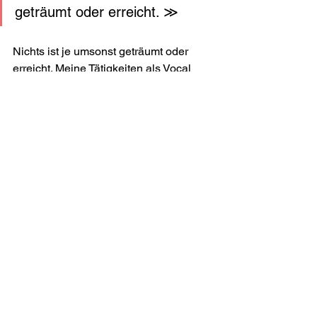
geträumt oder erreicht. ≫
Nichts ist je umsonst geträumt oder 
erreicht. Meine Tätigkeiten als Vocal 
Coach, Dozentin und Performer gingen 
in dieser unsicheren Phase weiter, 
auch wenn mein Fokus geistig schon 
bei meiner neuen undefinierten Zukunft 
war. Dieser geistige 
Perspektivenwechsel brachte mich zum 
Teambuilding und in Folge zum 
Business Coaching. Alles fügte sich 
scheinbar mühelos ineinander und 
nach einigen Jahren inhaltlicher Arbeit 
entstand D’ACCORD COACHING mit 
all den Angeboten, die auf meiner 
Website heute zu finden sind. Das 
Loslassen von dem, was für mich den 