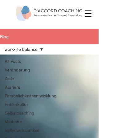
Blog
work-life balance
All Posts
Veränderung
Ziele
Karriere
Persönlichkeitsentwicklung
Fehlerkultur
Selbstcoaching
Methode
Selbstwirksamkeit