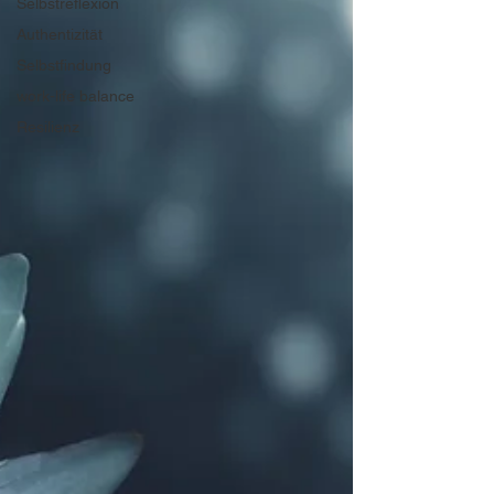
Selbstreflexion
Authentizität
Selbstfindung
work-life balance
Resilienz