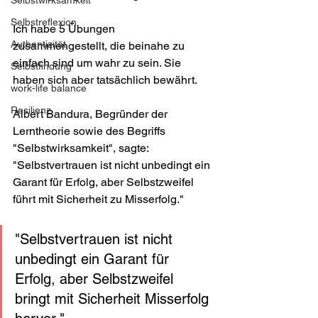
Selbstwirksamkeit
Selbstreflexion
Ich habe 5 Übungen 
Authentizität
zusammengestellt, die beinahe zu 
einfach sind um wahr zu sein. Sie 
Selbstfindung
haben sich aber tatsächlich bewährt.
work-life balance
Resilienz
Albert Bandura, Begründer der 
Lerntheorie sowie des Begriffs 
"Selbstwirksamkeit", sagte: 
"Selbstvertrauen ist nicht unbedingt ein 
Garant für Erfolg, aber Selbstzweifel 
führt mit Sicherheit zu Misserfolg."
"Selbstvertrauen ist nicht 
unbedingt ein Garant für 
Erfolg, aber Selbstzweifel 
bringt mit Sicherheit Misserfolg 