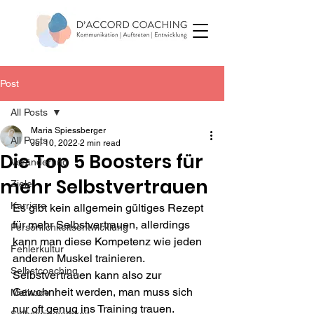
Post
All Posts
Maria Spiessberger
All Posts
Jul 10, 2022
2 min read
Die Top 5 Boosters für
Veränderung
mehr Selbstvertrauen
Ziele
Karriere
Es gibt kein allgemein gültiges Rezept 
für mehr Selbstvertrauen, allerdings 
Persönlichkeitsentwicklung
kann man diese Kompetenz wie jeden 
Fehlerkultur
anderen Muskel trainieren. 
Selbstcoaching
Selbstvertrauen kann also zur 
Gewohnheit werden, man muss sich 
Methode
nur oft genug ins Training trauen.